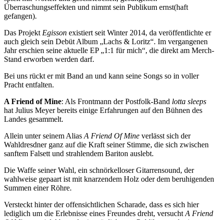
Überraschungseffekten und nimmt sein Publikum ernst(haft
gefangen).
Das Projekt
Egisson
existiert seit Winter 2014, da veröffentlichte er
auch gleich sein Debüt Album „Lachs & Loritz“. Im vergangenen
Jahr erschien seine aktuelle EP „1:1 für mich“, die direkt am Merch-
Stand erworben werden darf.
Bei uns rückt er mit Band an und kann seine Songs so in voller
Pracht entfalten.
A Friend of Mine
: Als Frontmann der Postfolk-Band
lotta sleeps
hat Julius Meyer bereits einige Erfahrungen auf den Bühnen des
Landes gesammelt.
Allein unter seinem Alias
A Friend Of Mine
verlässt sich der
Wahldresdner ganz auf die Kraft seiner Stimme, die sich zwischen
sanftem Falsett und strahlendem Bariton auslebt.
Die Waffe seiner Wahl, ein schnörkelloser Gitarrensound, der
wahlweise gepaart ist mit knarzendem Holz oder dem beruhigenden
Summen einer Röhre.
Versteckt hinter der offensichtlichen Scharade, dass es sich hier
lediglich um die Erlebnisse eines Freundes dreht, versucht
A Friend