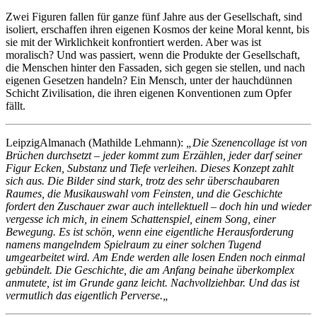
Zwei Figuren fallen für ganze fünf Jahre aus der Gesellschaft, sind
isoliert, erschaffen ihren eigenen Kosmos der keine Moral kennt, bis
sie mit der Wirklichkeit konfrontiert werden. Aber was ist
moralisch? Und was passiert, wenn die Produkte der Gesellschaft,
die Menschen hinter den Fassaden, sich gegen sie stellen, und nach
eigenen Gesetzen handeln? Ein Mensch, unter der hauchdünnen
Schicht Zivilisation, die ihren eigenen Konventionen zum Opfer
fällt.
LeipzigAlmanach (Mathilde Lehmann):
„
Die Szenencollage ist von
Brüchen durchsetzt – jeder kommt zum Erzählen, jeder darf seiner
Figur Ecken, Substanz und Tiefe verleihen. Dieses Konzept zahlt
sich aus. Die Bilder sind stark, trotz des sehr überschaubaren
Raumes, die Musikauswahl vom Feinsten, und die Geschichte
fordert den Zuschauer zwar auch intellektuell – doch hin und wieder
vergesse ich mich, in einem Schattenspiel, einem Song, einer
Bewegung. Es ist schön, wenn eine eigentliche Herausforderung
namens mangelndem Spielraum zu einer solchen Tugend
umgearbeitet wird. Am Ende werden alle losen Enden noch einmal
gebündelt. Die Geschichte, die am Anfang beinahe überkomplex
anmutete, ist im Grunde ganz leicht. Nachvollziehbar. Und das ist
vermutlich das eigentlich Perverse.
„