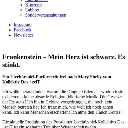
Konzerte
Labbox
Sonderveranstaltungen
Instagram
Facebook
Newsletter
Frankenstein – Mein Herz ist schwarz. Es
stinkt.
Ein Livehörspiel-Parforceritt frei nach Mary Shelly vom
Kollektiv Das : zelT
Ich woll­te her­aus­fin­den, war­um die Din­ge exis­tie­ren – wodurch sie
existieren – kei­ne absur­de Reli­gi­on, idio­ti­sche Musik. Die Geset­ze
der Exis­tenz! Ich bin in Gebie­te vor­ge­drun­gen, die noch kein
Mensch betre­ten hat. Ich fra­ge mich, wie weit ich noch gehen
kann. Ich kann Menschen erschaf­fen! Ich atme den Hauch Got­tes!
Die aktuelle Produktion des Potsdamer Livehörspiel-Kollektivs Das
: zelT ist ein soghafter Trip über Wissenschaftswahn,