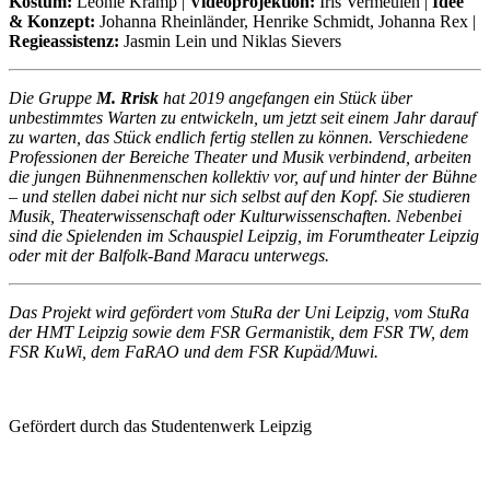
Kostüm:
Leonie Kramp |
Videoprojektion:
Iris Vermeulen |
Idee
& Konzept:
Johanna Rheinländer, Henrike Schmidt, Johanna Rex |
Regieassistenz:
Jasmin Lein und Niklas Sievers
Die Gruppe
M. Rrisk
hat 2019 angefangen ein Stück über
unbestimmtes Warten zu entwickeln, um jetzt seit einem Jahr darauf
zu warten, das Stück endlich fertig stellen zu können. Verschiedene
Professionen der Bereiche Theater und Musik verbindend, arbeiten
die jungen Bühnenmenschen kollektiv vor, auf und hinter der Bühne
– und stellen dabei nicht nur sich selbst auf den Kopf. Sie studieren
Musik, Theaterwissenschaft oder Kulturwissenschaften. Nebenbei
sind die Spielenden im Schauspiel Leipzig, im Forumtheater Leipzig
oder mit der Balfolk-Band Maracu unterwegs.
Das Projekt wird gefördert vom StuRa der Uni Leipzig, vom StuRa
der HMT Leipzig sowie dem FSR Germanistik, dem FSR TW, dem
FSR KuWi, dem FaRAO und dem FSR Kupäd/Muwi.
Gefördert durch das Studentenwerk Leipzig