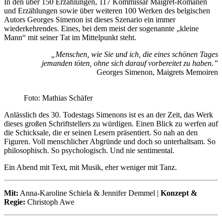
In den über 150 Erzählungen, 117 Kommissar Maigret-Romanen
und Erzählungen sowie über weiteren 100 Werken des belgischen
Autors Georges Simenon ist dieses Szenario ein immer
wiederkehrendes. Eines, bei dem meist der sogenannte „kleine
Mann“ mit seiner Tat im Mittelpunkt steht.
„Menschen, wie Sie und ich, die eines schönen Tages
jemanden töten, ohne sich
darauf vorbereitet zu haben.”
Georges Simenon, Maigrets Memoiren
Foto: Mathias Schäfer
Anlässlich des 30. Todestags Simenons ist es an der Zeit, das Werk
dieses großen Schriftstellers zu würdigen. Einen Blick zu werfen auf
die Schicksale, die er seinen Lesern präsentiert. So nah an den
Figuren. Voll menschlicher Abgründe und doch so unterhaltsam. So
philosophisch. So psychologisch. Und nie sentimental.
Ein Abend mit Text, mit Musik, eher weniger mit Tanz.
Mit:
Anna-Karoline Schiela & Jennifer Demmel |
Konzept &
Regie:
Christoph Awe