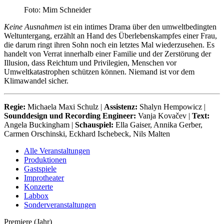
Foto: Mim Schneider
Keine Ausnahmen
ist ein intimes Drama über den umweltbedingten
Weltuntergang, erzählt an Hand des Überlebenskampfes einer Frau,
die darum ringt ihren Sohn noch ein letztes Mal wiederzusehen. Es
handelt von Verrat innerhalb einer Familie und der Zerstörung der
Illusion, dass Reichtum und Privilegien, Menschen vor
Umweltkatastrophen schützen können. Niemand ist vor dem
Klimawandel sicher.
Regie:
Michaela Maxi Schulz |
Assistenz:
Shalyn Hempowicz |
Sounddesign und Recording Engineer:
Vanja Kovačev |
Text:
Angela Buckingham |
Schauspiel:
Ella Gaiser, Annika Gerber,
Carmen Orschinski, Eckhard Ischebeck, Nils Malten
Alle Veranstaltungen
Produktionen
Gastspiele
Improtheater
Konzerte
Labbox
Sonderveranstaltungen
Premiere (Jahr)