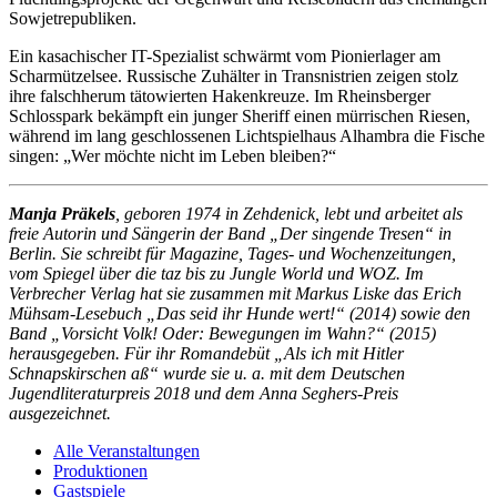
Sowjetrepubliken.
Ein kasachischer IT-Spezialist schwärmt vom Pionierlager am
Scharmützelsee. Russische Zuhälter in Transnistrien zeigen stolz
ihre falschherum tätowierten Hakenkreuze. Im Rheinsberger
Schlosspark bekämpft ein junger Sheriff einen mürrischen Riesen,
während im lang geschlossenen Lichtspielhaus Alhambra die Fische
singen: „Wer möchte nicht im Leben bleiben?“
Manja Präkels
, geboren 1974 in Zehdenick, lebt und arbeitet als
freie Autorin und Sängerin der Band „Der singende Tresen“ in
Berlin. Sie schreibt für Magazine, Tages- und Wochenzeitungen,
vom Spiegel über die taz bis zu Jungle World und WOZ. Im
Verbrecher Verlag hat sie zusammen mit Markus Liske das Erich
Mühsam-Lesebuch „Das seid ihr Hunde wert!“ (2014) sowie den
Band „Vorsicht Volk! Oder: Bewegungen im Wahn?“ (2015)
herausgegeben. Für ihr Romandebüt „Als ich mit Hitler
Schnapskirschen aß“ wurde sie u. a. mit dem Deutschen
Jugendliteraturpreis 2018 und dem Anna Seghers-Preis
ausgezeichnet.
Alle Veranstaltungen
Produktionen
Gastspiele