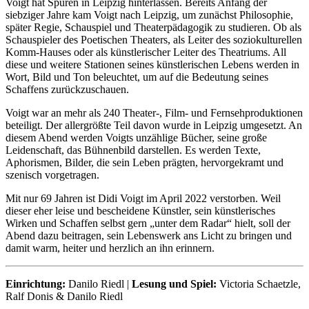
Voigt hat Spuren in Leipzig hinterlassen. Bereits Anfang der
siebziger Jahre kam Voigt nach Leipzig, um zunächst Philosophie,
später Regie, Schauspiel und Theaterpädagogik zu studieren. Ob als
Schauspieler des Poetischen Theaters, als Leiter des soziokulturellen
Komm-Hauses oder als künstlerischer Leiter des Theatriums. All
diese und weitere Stationen seines künstlerischen Lebens werden in
Wort, Bild und Ton beleuchtet, um auf die Bedeutung seines
Schaffens zurückzuschauen.
Voigt war an mehr als 240 Theater-, Film- und Fernsehproduktionen
beteiligt. Der allergrößte Teil davon wurde in Leipzig umgesetzt. An
diesem Abend werden Voigts unzählige Bücher, seine große
Leidenschaft, das Bühnenbild darstellen. Es werden Texte,
Aphorismen, Bilder, die sein Leben prägten, hervorgekramt und
szenisch vorgetragen.
Mit nur 69 Jahren ist Didi Voigt im April 2022 verstorben. Weil
dieser eher leise und bescheidene Künstler, sein künstlerisches
Wirken und Schaffen selbst gern „unter dem Radar“ hielt, soll der
Abend dazu beitragen, sein Lebenswerk ans Licht zu bringen und
damit warm, heiter und herzlich an ihn erinnern.
Einrichtung:
Danilo Riedl |
Lesung und Spiel:
Victoria Schaetzle,
Ralf Donis & Danilo Riedl