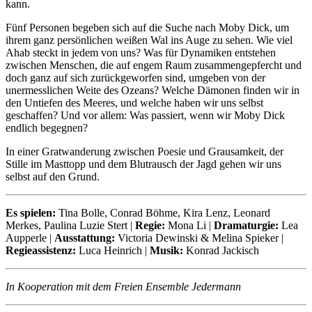
kann.
Fünf Personen begeben sich auf die Suche nach Moby Dick, um
ihrem ganz persönlichen weißen Wal ins Auge zu sehen. Wie viel
Ahab steckt in jedem von uns? Was für Dynamiken entstehen
zwischen Menschen, die auf engem Raum zusammengepfercht und
doch ganz auf sich zurückgeworfen sind, umgeben von der
unermesslichen Weite des Ozeans? Welche Dämonen finden wir in
den Untiefen des Meeres, und welche haben wir uns selbst
geschaffen? Und vor allem: Was passiert, wenn wir Moby Dick
endlich begegnen?
In einer Gratwanderung zwischen Poesie und Grausamkeit, der
Stille im Masttopp und dem Blutrausch der Jagd gehen wir uns
selbst auf den Grund.
Es spielen:
Tina Bolle, Conrad Böhme, Kira Lenz, Leonard
Merkes, Paulina Luzie Stert |
Regie:
Mona Li |
Dramaturgie:
Lea
Aupperle |
Ausstattung:
Victoria Dewinski & Melina Spieker |
Regieassistenz:
Luca Heinrich |
Musik:
Konrad Jackisch
In Kooperation mit dem Freien Ensemble Jedermann