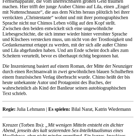
Fernsehapparate, die vom unerreichbaren großen Geld träumen
machen. Hier trifft der junge Araber Chimo auf Lila, einen „Engel
mit Nuttenschnauze“, die aus dem Nichts heraus plötzlich bei ihrer
verrückten „Christentante“ wohnt und mit ihrer pornographischen
Sprache nicht nur Chimos Leben völlig auf den Kopf stellt.
Zwischen den beiden entwickelt sich eine ungewöhnliche
Liebesgeschichte, die sich immer wieder hinter verrohter Sprache
und Klischees verstecken muss, um nicht von der Trostlosigkeit und
Gedankenarmut ertappt zu werden, mit der sich alle außer Chimo
und Lila abgefunden haben. Und am Ende scheint doch alles zum
Scheitern verurteilt, bevor es überhaupt richtig begonnen hat.
Die Inszenierung basiert auf einem Roman, der Mitte der Neunziger
durch einen Rechtsanwalt in zwei gewöhnlichen blauen Schulheften
einem französischen Verlag überbracht wurde. Chimo heißt der bis
heute unbekannte Autor und Protagonist des Buches, der
wahrscheinlich als Kind der Banlieue seinen autobiographischen
Text schrieb.
Regie:
Julia Lehmann |
Es spielen:
Bilal Narat, Katrin Wiedemann
Kreuzer (Torben Ibs):
„Mit wenigen Mitteln entsteht ein dichter
Abend, jenseits des kalt sezierenden Sex-Intellektualismus eines
Houllebecq, aber nicht minder ergreifend. Ein kurzes, knackiges