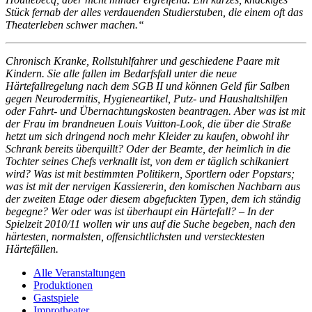
Stück fernab der alles verdauenden Studierstuben, die einem oft das
Theaterleben schwer machen.“
Chronisch Kranke, Rollstuhlfahrer und geschiedene Paare mit
Kindern. Sie alle fallen im Bedarfsfall unter die neue
Härtefallregelung nach dem SGB II und können Geld für Salben
gegen Neurodermitis, Hygieneartikel, Putz- und Haushaltshilfen
oder Fahrt- und Übernachtungskosten beantragen. Aber was ist mit
der Frau im brandneuen Louis Vuitton-Look, die über die Straße
hetzt um sich dringend noch mehr Kleider zu kaufen, obwohl ihr
Schrank bereits überquillt? Oder der Beamte, der heimlich in die
Tochter seines Chefs verknallt ist, von dem er täglich schikaniert
wird? Was ist mit bestimmten Politikern, Sportlern oder Popstars;
was ist mit der nervigen Kassiererin, den komischen Nachbarn aus
der zweiten Etage oder diesem abgefuckten Typen, dem ich ständig
begegne? Wer oder was ist überhaupt ein Härtefall? – In der
Spielzeit 2010/11 wollen wir uns auf die Suche begeben, nach den
härtesten, normalsten, offensichtlichsten und verstecktesten
Härtefällen.
Alle Veranstaltungen
Produktionen
Gastspiele
Improtheater