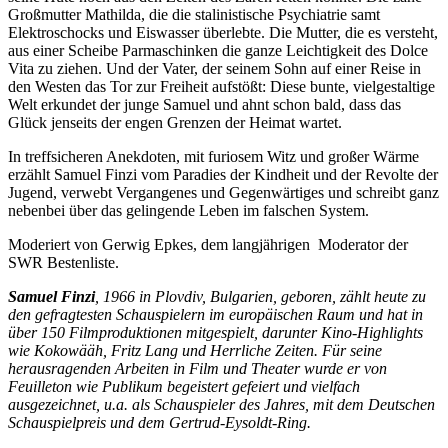
Großmutter Mathilda, die die stalinistische Psychiatrie samt
Elektroschocks und Eiswasser überlebte. Die Mutter, die es versteht,
aus einer Scheibe Parmaschinken die ganze Leichtigkeit des Dolce
Vita zu ziehen. Und der Vater, der seinem Sohn auf einer Reise in
den Westen das Tor zur Freiheit aufstößt: Diese bunte, vielgestaltige
Welt erkundet der junge Samuel und ahnt schon bald, dass das
Glück jenseits der engen Grenzen der Heimat wartet.
In treffsicheren Anekdoten, mit furiosem Witz und großer Wärme
erzählt Samuel Finzi vom Paradies der Kindheit und der Revolte der
Jugend, verwebt Vergangenes und Gegenwärtiges und schreibt ganz
nebenbei über das gelingende Leben im falschen System.
Moderiert von Gerwig Epkes, dem langjährigen Moderator der
SWR Bestenliste.
Samuel Finzi
, 1966 in Plovdiv, Bulgarien, geboren, zählt heute zu
den gefragtesten Schauspielern im europäischen Raum und hat in
über 150 Filmproduktionen mitgespielt, darunter Kino-Highlights
wie Kokowääh, Fritz Lang und Herrliche Zeiten. Für seine
herausragenden Arbeiten in Film und Theater wurde er von
Feuilleton wie Publikum begeistert gefeiert und vielfach
ausgezeichnet, u.a. als Schauspieler des Jahres, mit dem Deutschen
Schauspielpreis und dem Gertrud-Eysoldt-Ring.