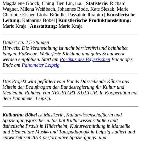
Magdalene Gööck, Ching-Tien Lin, u.a. |
Statisterie:
Richard
Wagner,
Milena Weißbach,
Johannes Bode,
Kate Slezak,
Marie
Charlotte Elsner,
Lioba Brändle,
Passainte Ibrahim
|
Künstlerische
Leitung:
Katharina Böbel |
Künstlerische Produktionsleitung:
Marie Kraja |
Ausstattung:
Marie Kraja
Dauer: ca. 2,5 Stunden
Hinweis: Die Veranstaltung ist nicht barrierefrei und beinhaltet
längere Fußwege. Wetterfeste Kleidung und gutes Schuhwerk
werden empfohlen. Start am
Portikus des Bayerischen
Bahnhofes.
Ende am
Panometer Leipzig
.
Das Projekt wird gefördert vom Fonds Darstellende Künste aus
Mitteln der Beauftragten der Bundesregierung für Kultur und
Medien im Rahmen von NEUSTART KULTUR. In Kooperation mit
dem Panometer Leipzig.
Katharina Böbel
ist Musikerin, Kulturwissenschaftlerin und
Spaziergangsforscherin. Sie hat Kulturwissenschaften und
ästhetische Praxis in Hildesheim, Kulturvermittlung in Marseille
und Elementare Musik- und Tanzpädagogik in Leipzig studiert und
entwickelt seit 2014 performative Spaziergangs- und