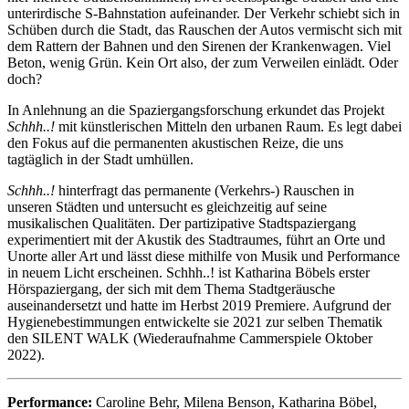
unterirdische S-Bahnstation aufeinander. Der Verkehr schiebt sich in
Schüben durch die Stadt, das Rauschen der Autos vermischt sich mit
dem Rattern der Bahnen und den Sirenen der Krankenwagen. Viel
Beton, wenig Grün. Kein Ort also, der zum Verweilen einlädt. Oder
doch?
In Anlehnung an die Spaziergangsforschung erkundet das Projekt
Schhh..!
mit künstlerischen Mitteln den urbanen Raum. Es legt dabei
den Fokus auf die permanenten akustischen Reize, die uns
tagtäglich in der Stadt umhüllen.
Schhh..!
hinterfragt das permanente (Verkehrs-) Rauschen in
unseren Städten und untersucht es gleichzeitig auf seine
musikalischen Qualitäten. Der partizipative Stadtspaziergang
experimentiert mit der Akustik des Stadtraumes, führt an Orte und
Unorte aller Art und lässt diese mithilfe von Musik und Performance
in neuem Licht erscheinen. Schhh..! ist Katharina Böbels erster
Hörspaziergang, der sich mit dem Thema Stadtgeräusche
auseinandersetzt und hatte im Herbst 2019 Premiere. Aufgrund der
Hygienebestimmungen entwickelte sie 2021 zur selben Thematik
den SILENT WALK (Wiederaufnahme Cammerspiele Oktober
2022).
Performance:
Caroline Behr, Milena Benson, Katharina Böbel,