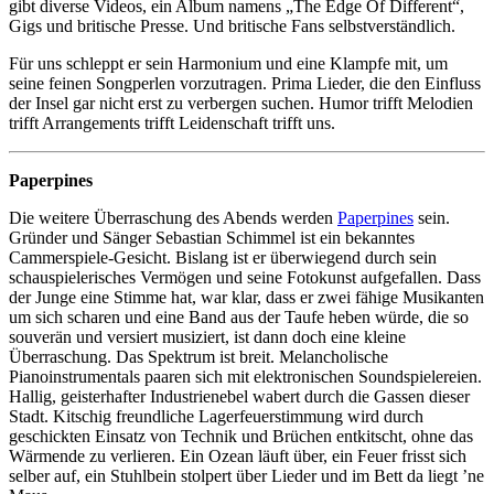
gibt diverse Videos, ein Album namens „The Edge Of Different“,
Gigs und britische Presse. Und britische Fans selbstverständlich.
Für uns schleppt er sein Harmonium und eine Klampfe mit, um
seine feinen Songperlen vorzutragen. Prima Lieder, die den Einfluss
der Insel gar nicht erst zu verbergen suchen. Humor trifft Melodien
trifft Arrangements trifft Leidenschaft trifft uns.
Paperpines
Die weitere Überraschung des Abends werden
Paperpines
sein.
Gründer und Sänger Sebastian Schimmel ist ein bekanntes
Cammerspiele-Gesicht. Bislang ist er überwiegend durch sein
schauspielerisches Vermögen und seine Fotokunst aufgefallen. Dass
der Junge eine Stimme hat, war klar, dass er zwei fähige Musikanten
um sich scharen und eine Band aus der Taufe heben würde, die so
souverän und versiert musiziert, ist dann doch eine kleine
Überraschung. Das Spektrum ist breit. Melancholische
Pianoinstrumentals paaren sich mit elektronischen Soundspielereien.
Hallig, geisterhafter Industrienebel wabert durch die Gassen dieser
Stadt. Kitschig freundliche Lagerfeuerstimmung wird durch
geschickten Einsatz von Technik und Brüchen entkitscht, ohne das
Wärmende zu verlieren. Ein Ozean läuft über, ein Feuer frisst sich
selber auf, ein Stuhlbein stolpert über Lieder und im Bett da liegt ’ne