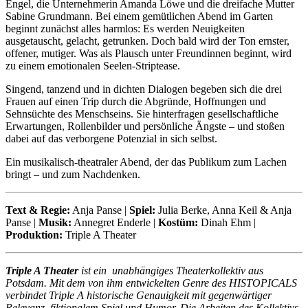
Engel, die Unternehmerin Amanda Löwe und die dreifache Mutter
Sabine Grundmann. Bei einem gemütlichen Abend im Garten
beginnt zunächst alles harmlos: Es werden Neuigkeiten
ausgetauscht, gelacht, getrunken. Doch bald wird der Ton ernster,
offener, mutiger. Was als Plausch unter Freundinnen beginnt, wird
zu einem emotionalen Seelen-Striptease.
Singend, tanzend und in dichten Dialogen begeben sich die drei
Frauen auf einen Trip durch die Abgründe, Hoffnungen und
Sehnsüchte des Menschseins. Sie hinterfragen gesellschaftliche
Erwartungen, Rollenbilder und persönliche Ängste – und stoßen
dabei auf das verborgene Potenzial in sich selbst.
Ein musikalisch-theatraler Abend, der das Publikum zum Lachen
bringt – und zum Nachdenken.
Text & Regie:
Anja Panse |
Spiel:
Julia Berke, Anna Keil & Anja
Panse |
Musik:
Annegret Enderle |
Kostüm:
Dinah Ehm |
Produktion:
Triple A Theater
Triple A Theater
ist ein unabhängiges Theaterkollektiv aus
Potsdam. Mit dem von ihm entwickelten Genre des HISTOPICALS
verbindet Triple A historische Genauigkeit mit gegenwärtiger
Relevanz, fiktionalem Spiel und Humor. Die Arbeiten des Kollektivs