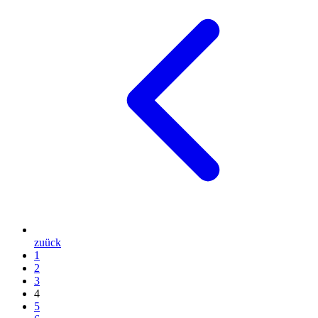
zuück
1
2
3
4
5