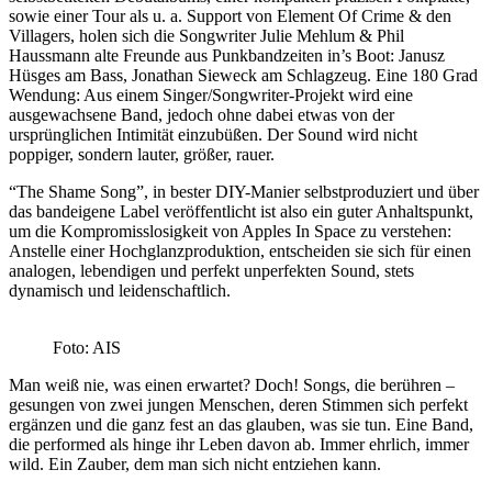
sowie einer Tour als u. a. Support von Element Of Crime & den
Villagers, holen sich die Songwriter Julie Mehlum & Phil
Haussmann alte Freunde aus Punkbandzeiten in’s Boot: Janusz
Hüsges am Bass, Jonathan Sieweck am Schlagzeug. Eine 180 Grad
Wendung: Aus einem Singer/Songwriter-Projekt wird eine
ausgewachsene Band, jedoch ohne dabei etwas von der
ursprünglichen Intimität einzubüßen. Der Sound wird nicht
poppiger, sondern lauter, größer, rauer.
“The Shame Song”, in bester DIY-Manier selbstproduziert und über
das bandeigene Label veröffentlicht ist also ein guter Anhaltspunkt,
um die Kompromisslosigkeit von Apples In Space zu verstehen:
Anstelle einer Hochglanzproduktion, entscheiden sie sich für einen
analogen, lebendigen und perfekt unperfekten Sound, stets
dynamisch und leidenschaftlich.
Foto: AIS
Man weiß nie, was einen erwartet? Doch! Songs, die berühren –
gesungen von zwei jungen Menschen, deren Stimmen sich perfekt
ergänzen und die ganz fest an das glauben, was sie tun. Eine Band,
die performed als hinge ihr Leben davon ab. Immer ehrlich, immer
wild. Ein Zauber, dem man sich nicht entziehen kann.