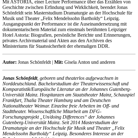
Mit ASTORIA, einer Lecture Performance über das Erzählen von
Geschichte zwischen Erfindung und Wirklichkeit, beendet Jonas
Schönfeldt sein Masterstudium Dramaturgie an der Hochschule für
Musik und Theater „Felix Mendelssohn Bartholdy“ Leipzig.
Ausgangspunkt der Performance ist die Auseinandersetzung mit
dokumentarischem Material zum einstmals berühmten Leipziger
Hotel Astoria: Biografien, persönliche Berichte und Erinnerungen,
privates Archivmaterial und Akten aus den Archiven des
Ministeriums für Staatssicherheit der ehemaligen DDR.
Autor:
Jonas Schönfeldt |
Mit:
Gisela Anton und anderen
Jonas Schönfeldt
, geboren und theaterlos aufgewachsen in
Norddeutschland. Bachelorstudium der Theaterwissenschaft und
Komparatistik/Europäische Literatur an der Johannes Gutenberg-
Universität Mainz. Hospitanzen am Staatstheater Mainz, Schauspiel
Frankfurt, Thalia Theater Hamburg und am Deutschen
Nationaltheater Weimar. Einzelne freie Arbeiten im Off- und
Stadttheater. Wissenschaftliche Mitarbeit am DFG-
Forschungsprojekt „Un/doing Differences“ der Johannes
Gutenberg-Universität Mainz. Seit 2014 Masterstudium der
Dramaturgie an der Hochschule für Musik und Theater „Felix
Mendelssohn Bartholdy“ Leipzig. Besonderes Interesse an der