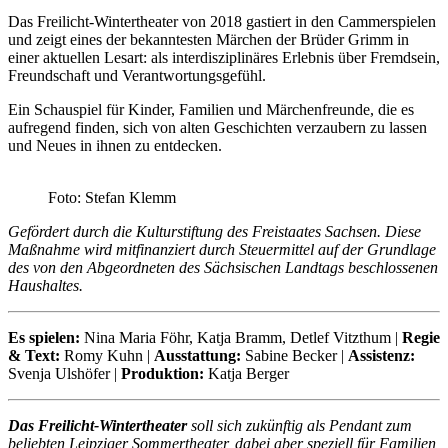
Das Freilicht-Wintertheater von 2018 gastiert in den Cammerspielen
und zeigt eines der bekanntesten Märchen der Brüder Grimm in
einer aktuellen Lesart: als interdisziplinäres Erlebnis über Fremdsein,
Freundschaft und Verantwortungsgefühl.
Ein Schauspiel für Kinder, Familien und Märchenfreunde, die es
aufregend finden, sich von alten Geschichten verzaubern zu lassen
und Neues in ihnen zu entdecken.
Foto: Stefan Klemm
Gefördert durch die Kulturstiftung des Freistaates Sachsen. Diese
Maßnahme wird mitfinanziert durch Steuermittel auf der Grundlage
des von den Abgeordneten des Sächsischen Landtags beschlossenen
Haushaltes.
Es spielen:
Nina Maria Föhr, Katja Bramm, Detlef Vitzthum |
Regie
& Text:
Romy Kuhn |
Ausstattung:
Sabine Becker |
Assistenz:
Svenja Ulshöfer |
Produktion:
Katja Berger
Das Freilicht-Wintertheater
soll sich zukünftig als Pendant zum
beliebten Leipziger Sommertheater, dabei aber speziell für Familien