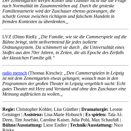
Der Zementgarten werfen Köhler und Günther nicht nur die Frage
nach Normalität im Zusammenleben auf. Durch die groteske
Familienszenerie wird der Zuschauer ebenso gezwungen, die
scharfe Grenze zwischen richtigem und falschem Handeln in
fremden Kontexten zu überdenken.
„
LVZ (Dimo Rieß):
„Die Familie, wie sie die Cammerspiele auf die
Bühne bringt, steht stellvertretend für jedes isolierte
Ordnungssystem. Da schimmert sie durch , die Universalität eines
Stoffes aus den 70er Jahren, in Zeiten, die als Epoche des Zerfalls
der klassichen Familie gilt.“
radio mensch
(Thomas Kirsche):
„Den Cammerspielen in Leipzig
ist mit dem Zementgarten etwas gelungen, wonach man in den
Programmen der großen Theater in Leipzig vergeblich sucht: Echt
gutes Theater mit Herz und Verstand und ohne den Zuschauer eine
Meinung aufdrücken zu wollen.
„
Regie:
Christopher Köhler, Lisa Günther |
Dramaturgie:
Leonie
Geisinger |
Assistenz:
Lisa-Marie Hobusch |
Es spielen:
Tala Al-
Deen, Tim Josefski, Caroline Kaiser, Julia Pohl, Max Schaufuß |
Bühne/Ausstattung:
Liese Endler |
Technik/Ausstattung:
Nico
Röske