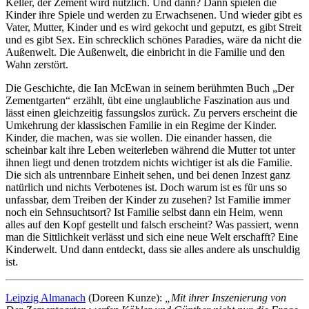
Keller, der Zement wird nützlich. Und dann? Dann spielen die
Kinder ihre Spiele und werden zu Erwachsenen. Und wieder gibt es
Vater, Mutter, Kinder und es wird gekocht und geputzt, es gibt Streit
und es gibt Sex. Ein schrecklich schönes Paradies, wäre da nicht die
Außenwelt. Die Außenwelt, die einbricht in die Familie und den
Wahn zerstört.
Die Geschichte, die Ian McEwan in seinem berühmten Buch „Der
Zementgarten“ erzählt, übt eine unglaubliche Faszination aus und
lässt einen gleichzeitig fassungslos zurück. Zu pervers erscheint die
Umkehrung der klassischen Familie in ein Regime der Kinder.
Kinder, die machen, was sie wollen. Die einander hassen, die
scheinbar kalt ihre Leben weiterleben während die Mutter tot unter
ihnen liegt und denen trotzdem nichts wichtiger ist als die Familie.
Die sich als untrennbare Einheit sehen, und bei denen Inzest ganz
natürlich und nichts Verbotenes ist. Doch warum ist es für uns so
unfassbar, dem Treiben der Kinder zu zusehen? Ist Familie immer
noch ein Sehnsuchtsort? Ist Familie selbst dann ein Heim, wenn
alles auf den Kopf gestellt und falsch erscheint? Was passiert, wenn
man die Sittlichkeit verlässt und sich eine neue Welt erschafft? Eine
Kinderwelt. Und dann entdeckt, dass sie alles andere als unschuldig
ist.
Leipzig Almanach
(Doreen Kunze):
„Mit ihrer Inszenierung von