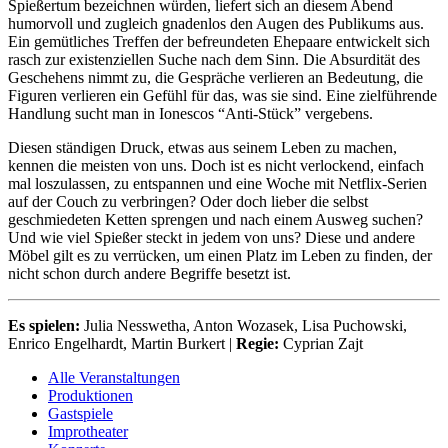
Spießertum bezeichnen würden, liefert sich an diesem Abend
humorvoll und zugleich gnadenlos den Augen des Publikums aus.
Ein gemütliches Treffen der befreundeten Ehepaare entwickelt sich
rasch zur existenziellen Suche nach dem Sinn. Die Absurdität des
Geschehens nimmt zu, die Gespräche verlieren an Bedeutung, die
Figuren verlieren ein Gefühl für das, was sie sind. Eine zielführende
Handlung sucht man in Ionescos “Anti-Stück” vergebens.
Diesen ständigen Druck, etwas aus seinem Leben zu machen,
kennen die meisten von uns. Doch ist es nicht verlockend, einfach
mal loszulassen, zu entspannen und eine Woche mit Netflix-Serien
auf der Couch zu verbringen? Oder doch lieber die selbst
geschmiedeten Ketten sprengen und nach einem Ausweg suchen?
Und wie viel Spießer steckt in jedem von uns? Diese und andere
Möbel gilt es zu verrücken, um einen Platz im Leben zu finden, der
nicht schon durch andere Begriffe besetzt ist.
Es spielen:
Julia Nesswetha, Anton Wozasek, Lisa Puchowski,
Enrico Engelhardt, Martin Burkert |
Regie:
Cyprian Zajt
Alle Veranstaltungen
Produktionen
Gastspiele
Improtheater