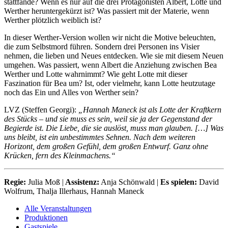
stattfände? Wenn es nur auf die drei Protagonisten Albert, Lotte und
Werther heruntergekürzt ist? Was passiert mit der Materie, wenn
Werther plötzlich weiblich ist?
In dieser Werther-Version wollen wir nicht die Motive beleuchten,
die zum Selbstmord führen. Sondern drei Personen ins Visier
nehmen, die lieben und Neues entdecken. Wie sie mit diesem Neuen
umgehen. Was passiert, wenn Albert die Anziehung zwischen Bea
Werther und Lotte wahrnimmt? Wie geht Lotte mit dieser
Faszination für Bea um? Ist, oder vielmehr, kann Lotte heutzutage
noch das Ein und Alles von Werther sein?
LVZ (Steffen Georgi):
„Hannah Maneck ist als Lotte der Kraftkern
des Stücks – und sie muss es sein, weil sie ja der Gegenstand der
Begierde ist. Die Liebe, die sie auslöst, muss man glauben. […] Was
uns bleibt, ist ein unbestimmtes Sehnen. Nach dem weiteren
Horizont, dem großen Gefühl, dem großen Entwurf. Ganz ohne
Krücken, fern des Kleinmachens.“
Regie:
Julia Moß |
Assistenz:
Anja Schönwald |
Es spielen:
David
Wolfrum, Thalja Illerhaus, Hannah Maneck
Alle Veranstaltungen
Produktionen
Gastspiele