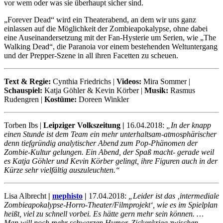
vor wem oder was sie überhaupt sicher sind.
„Forever Dead“ wird ein Theaterabend, an dem wir uns ganz
einlassen auf die Möglichkeit der Zombieapokalypse, ohne dabei
eine Auseinandersetzung mit der Fan-Hysterie um Serien, wie „The
Walking Dead“, die Paranoia vor einem bestehenden Weltuntergang
und der Prepper-Szene in all ihren Facetten zu scheuen.
Text & Regie:
Cynthia Friedrichs |
Videos:
Mira Sommer |
Schauspiel:
Katja Göhler & Kevin Körber |
Musik:
Rasmus
Rudengren |
Kostüme:
Doreen Winkler
Torben Ibs |
Leipziger Volkszeitung |
16.04.2018:
„In der knapp
einen Stunde ist dem Team ein mehr unterhaltsam-atmosphärischer
denn tiefgründig analytischer Abend zum Pop-Phänomen der
Zombie-Kultur gelungen. Ein Abend, der Spaß macht- gerade weil
es Katja Göhler und Kevin Körber gelingt, ihre Figuren auch in der
Kürze sehr vielfältig auszuleuchten.“
Lisa Albrecht
|
mephisto
|
17.04.2018:
„Leider ist das ‚intermediale
Zombieapokalypse-Horro-Theater/Filmprojekt‘, wie es im Spielplan
heißt, viel zu schnell vorbei. Es hätte gern mehr sein können. …
Man will noch mehr schwarzen Humor, Zickenkrieg zwischen