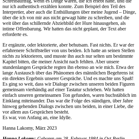
Schreibauftrag, wenn es Dinge waren, die ich erlebt hatte, und die
nur ich authentisch erzählen konnte. Zum Beispiel den Teil des
Interpretier, aber auch die Enthüllungen über meine Jugend – Dinge,
über die ich von mir aus nicht gewagt hätte zu schreiben, und die
weit über das schillernde Abziehbild der Hure hinausgehen, als
intime Offenbarung. Wir hatten das nicht geplant, der Text aber
erforderte es.
Er ergänzte, oder lektorierte, aber behutsam. Fast nichts. Er war der
erfahrenere Schriftsteller von uns beiden. Ich hatte an seinen Stellen
nichts zu lektorieren, und musste ihn auch nur selten um bestimmte
Kapitel bitten, die meiner Ansicht nach fehlten. Aber unsere
stundenlangen Gespräche regten ihn ebenso an wie mich. Etwa der
lange Austausch über das Phänomen des männlichen Begehrens ist
ein direktes Ergebnis unserer Gespräche. Und es machte uns Spaß!
Es ging so weit, dass wir Dialoge zwischen unseren beiden Figuren
gemeinsam vierhändig auf einer Tastatur schrieben. Wir hatten
einfach unseren gemeinsamen Ton gefunden, waren buchstäblich im
Einklang miteinander. Das war die Folge des ständigen, über Jahre
hinweg gehenden Dialogs zwischen uns beiden, in einer Liebe, die
vor allem aus Gesprächen besteht.
Es war, von Anfang an, eine Idylle.
Hanna Lakomy, März 2023
Hanna Lakomy
: Geboren am 28. Februar 1984 in Ost-Berlin