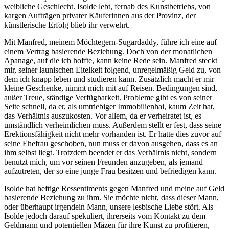
weibliche Geschlecht. Isolde lebt, fernab des Kunstbetriebs, von
kargen Aufträgen privater Käuferinnen aus der Provinz, der
künstlerische Erfolg blieb ihr verwehrt.
Mit Manfred, meinem Möchtegern-Sugardaddy, führe ich eine auf
einem Vertrag basierende Beziehung. Doch von der monatlichen
Apanage, auf die ich hoffte, kann keine Rede sein. Manfred steckt
mir, seiner launischen Eitelkeit folgend, unregelmäßig Geld zu, von
dem ich knapp leben und studieren kann. Zusätzlich macht er mir
kleine Geschenke, nimmt mich mit auf Reisen. Bedingungen sind,
außer Treue, ständige Verfügbarkeit. Probleme gibt es von seiner
Seite schnell, da er, als umtriebiger Immobilienhai, kaum Zeit hat,
das Verhältnis auszukosten. Vor allem, da er verheiratet ist, es
umständlich verheimlichen muss. Außerdem stellt er fest, dass seine
Erektionsfähigkeit nicht mehr vorhanden ist. Er hatte dies zuvor auf
seine Ehefrau geschoben, nun muss er davon ausgehen, dass es an
ihm selbst liegt. Trotzdem beendet er das Verhältnis nicht, sondern
benutzt mich, um vor seinen Freunden anzugeben, als jemand
aufzutreten, der so eine junge Frau besitzen und befriedigen kann.
Isolde hat heftige Ressentiments gegen Manfred und meine auf Geld
basierende Beziehung zu ihm. Sie möchte nicht, dass dieser Mann,
oder überhaupt irgendein Mann, unsere lesbische Liebe stört. Als
Isolde jedoch darauf spekuliert, ihrerseits vom Kontakt zu dem
Geldmann und potentiellen Mäzen für ihre Kunst zu profitieren,