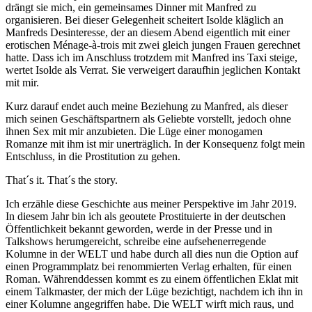
drängt sie mich, ein gemeinsames Dinner mit Manfred zu
organisieren. Bei dieser Gelegenheit scheitert Isolde kläglich an
Manfreds Desinteresse, der an diesem Abend eigentlich mit einer
erotischen Ménage-à-trois mit zwei gleich jungen Frauen gerechnet
hatte. Dass ich im Anschluss trotzdem mit Manfred ins Taxi steige,
wertet Isolde als Verrat. Sie verweigert daraufhin jeglichen Kontakt
mit mir.
Kurz darauf endet auch meine Beziehung zu Manfred, als dieser
mich seinen Geschäftspartnern als Geliebte vorstellt, jedoch ohne
ihnen Sex mit mir anzubieten. Die Lüge einer monogamen
Romanze mit ihm ist mir unerträglich. In der Konsequenz folgt mein
Entschluss, in die Prostitution zu gehen.
That´s it. That´s the story.
Ich erzähle diese Geschichte aus meiner Perspektive im Jahr 2019.
In diesem Jahr bin ich als geoutete Prostituierte in der deutschen
Öffentlichkeit bekannt geworden, werde in der Presse und in
Talkshows herumgereicht, schreibe eine aufsehenerregende
Kolumne in der WELT und habe durch all dies nun die Option auf
einen Programmplatz bei renommierten Verlag erhalten, für einen
Roman. Währenddessen kommt es zu einem öffentlichen Eklat mit
einem Talkmaster, der mich der Lüge bezichtigt, nachdem ich ihn in
einer Kolumne angegriffen habe. Die WELT wirft mich raus, und