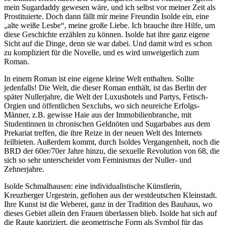
mein Sugardaddy gewesen wäre, und ich selbst vor meiner Zeit als
Prostituierte. Doch dann fällt mir meine Freundin Isolde ein, eine
„alte weiße Lesbe“, meine große Liebe. Ich brauche ihre Hilfe, um
diese Geschichte erzählen zu können. Isolde hat ihre ganz eigene
Sicht auf die Dinge, denn sie war dabei. Und damit wird es schon
zu kompliziert für die Novelle, und es wird unweigerlich zum
Roman.
In einem Roman ist eine eigene kleine Welt enthalten. Sollte
jedenfalls! Die Welt, die dieser Roman enthält, ist das Berlin der
später Nullerjahre, die Welt der Luxushotels und Partys, Fetisch-
Orgien und öffentlichen Sexclubs, wo sich neureiche Erfolgs-
Männer, z.B. gewisse Haie aus der Immobilienbranche, mit
Studentinnen in chronischen Geldnöten und Sugarbabes aus dem
Prekariat treffen, die ihre Reize in der neuen Welt des Internets
feilbieten. Außerdem kommt, durch Isoldes Vergangenheit, noch die
BRD der 60er/70er Jahre hinzu, die sexuelle Revolution von 68, die
sich so sehr unterscheidet vom Feminismus der Nuller- und
Zehnerjahre.
Isolde Schmalhausen: eine individualistische Künstlerin,
Kreuzberger Urgestein, geflohen aus der westdeutschen Kleinstadt.
Ihre Kunst ist die Weberei, ganz in der Tradition des Bauhaus, wo
dieses Gebiet allein den Frauen überlassen blieb. Isolde hat sich auf
die Raute kapriziert, die geometrische Form als Symbol für das