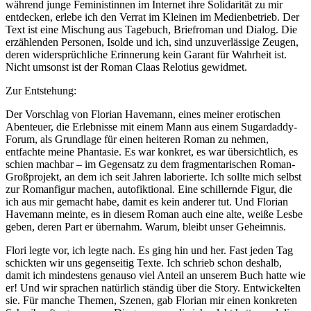
während junge Feministinnen im Internet ihre Solidarität zu mir
entdecken, erlebe ich den Verrat im Kleinen im Medienbetrieb. Der
Text ist eine Mischung aus Tagebuch, Briefroman und Dialog. Die
erzählenden Personen, Isolde und ich, sind unzuverlässige Zeugen,
deren widersprüchliche Erinnerung kein Garant für Wahrheit ist.
Nicht umsonst ist der Roman Claas Relotius gewidmet.
Zur Entstehung:
Der Vorschlag von Florian Havemann, eines meiner erotischen
Abenteuer, die Erlebnisse mit einem Mann aus einem Sugardaddy-
Forum, als Grundlage für einen heiteren Roman zu nehmen,
entfachte meine Phantasie. Es war konkret, es war übersichtlich, es
schien machbar – im Gegensatz zu dem fragmentarischen Roman-
Großprojekt, an dem ich seit Jahren laborierte. Ich sollte mich selbst
zur Romanfigur machen, autofiktional. Eine schillernde Figur, die
ich aus mir gemacht habe, damit es kein anderer tut. Und Florian
Havemann meinte, es in diesem Roman auch eine alte, weiße Lesbe
geben, deren Part er übernahm. Warum, bleibt unser ­Geheimnis.
Flori legte vor, ich legte nach. Es ging hin und her. Fast jeden Tag
schickten wir uns gegenseitig Texte. Ich schrieb schon deshalb,
damit ich mindestens genauso viel Anteil an unserem Buch hatte wie
er! Und wir sprachen natürlich ständig über die Story. Entwickelten
sie. Für manche Themen, Szenen, gab Florian mir einen konkreten