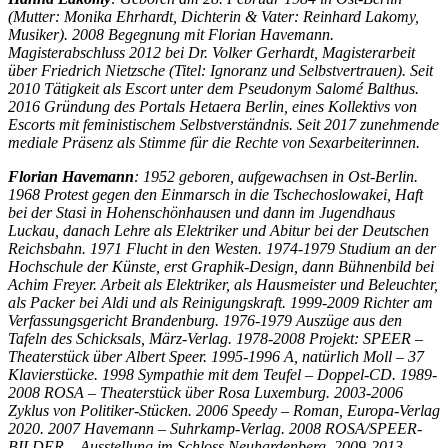
(Mutter: Monika Ehrhardt, Dichterin & Vater: Reinhard Lakomy,
Musiker). 2008 Begegnung mit Florian Havemann.
Magisterabschluss 2012 bei Dr. Volker Gerhardt, Magisterarbeit
über Friedrich Nietzsche (Titel: Ignoranz und Selbstvertrauen). Seit
2010 Tätigkeit als Escort unter dem Pseudonym Salomé Balthus.
2016 Gründung des Portals Hetaera Berlin, eines Kollektivs von
Escorts mit feministischem Selbstverständnis. Seit 2017 zunehmende
mediale Präsenz als Stimme für die Rechte von Sexarbeiterinnen.
Florian Havemann
: 1952 geboren, aufgewachsen in Ost-Berlin.
1968 Protest gegen den Einmarsch in die Tschechoslowakei, Haft
bei der Stasi in Hohenschönhausen und dann im Jugendhaus
Luckau, danach Lehre als Elektriker und Abitur bei der Deutschen
Reichsbahn. 1971 Flucht in den Westen. 1974-1979 Studium an der
Hochschule der Künste, erst Graphik-Design, dann Bühnenbild bei
Achim Freyer. Arbeit als Elektriker, als Hausmeister und Beleuchter,
als Packer bei Aldi und als Reinigungskraft. 1999-2009 Richter am
Verfassungsgericht Brandenburg. 1976-1979 Auszüge aus den
Tafeln des Schicksals, März-Verlag. 1978-2008 Projekt: SPEER –
Theaterstück über Albert Speer. 1995-1996 A, natürlich Moll – 37
Klavierstücke. 1998 Sympathie mit dem Teufel – Doppel-CD. 1989-
2008 ROSA – Theaterstück über Rosa Luxemburg. 2003-2006
Zyklus von Politiker-Stücken. 2006 Speedy – Roman, Europa-Verlag
2020. 2007 Havemann – Suhrkamp-Verlag. 2008 ROSA/SPEER-
BILDER – Ausstellung im Schloss Neuhardenberg. 2009-2013