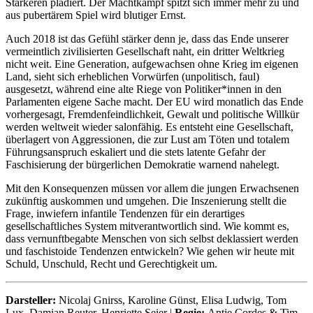
Stärkeren plädiert. Der Machtkampf spitzt sich immer mehr zu und
aus pubertärem Spiel wird blutiger Ernst.
Auch 2018 ist das Gefühl stärker denn je, dass das Ende unserer
vermeintlich zivilisierten Gesellschaft naht, ein dritter Weltkrieg
nicht weit. Eine Generation, aufgewachsen ohne Krieg im eigenen
Land, sieht sich erheblichen Vorwürfen (unpolitisch, faul)
ausgesetzt, während eine alte Riege von Politiker*innen in den
Parlamenten eigene Sache macht. Der EU wird monatlich das Ende
vorhergesagt, Fremdenfeindlichkeit, Gewalt und politische Willkür
werden weltweit wieder salonfähig. Es entsteht eine Gesellschaft,
überlagert von Aggressionen, die zur Lust am Töten und totalem
Führungsanspruch eskaliert und die stets latente Gefahr der
Faschisierung der bürgerlichen Demokratie warnend nahelegt.
Mit den Konsequenzen müssen vor allem die jungen Erwachsenen
zukünftig auskommen und umgehen. Die Inszenierung stellt die
Frage, inwiefern infantile Tendenzen für ein derartiges
gesellschaftliches System mitverantwortlich sind. Wie kommt es,
dass vernunftbegabte Menschen von sich selbst deklassiert werden
und faschistoide Tendenzen entwickeln? Wie gehen wir heute mit
Schuld, Unschuld, Recht und Gerechtigkeit um.
Darsteller:
Nicolaj Gnirss, Karoline Günst, Elisa Ludwig, Tom
Lux, Damian Reuter, Henriette Seier |
Regie:
Antje Cordes & Tim