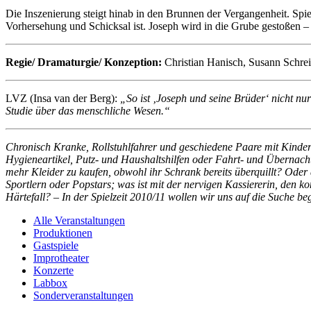
Die Inszenierung steigt hinab in den Brunnen der Vergangenheit. Spi
Vorhersehung und Schicksal ist. Joseph wird in die Grube gestoßen –
Regie/ Dramaturgie/ Konzeption:
Christian Hanisch, Susann Schrei
LVZ (Insa van der Berg):
„So ist ‚Joseph und seine Brüder‘ nicht nu
Studie über das menschliche Wesen.“
Chronisch Kranke, Rollstuhlfahrer und geschiedene Paare mit Kindern
Hygieneartikel, Putz- und Haushaltshilfen oder Fahrt- und Übernach
mehr Kleider zu kaufen, obwohl ihr Schrank bereits überquillt? Oder d
Sportlern oder Popstars; was ist mit der nervigen Kassiererin, den
Härtefall? – In der Spielzeit 2010/11 wollen wir uns auf die Suche be
Alle Veranstaltungen
Produktionen
Gastspiele
Improtheater
Konzerte
Labbox
Sonderveranstaltungen