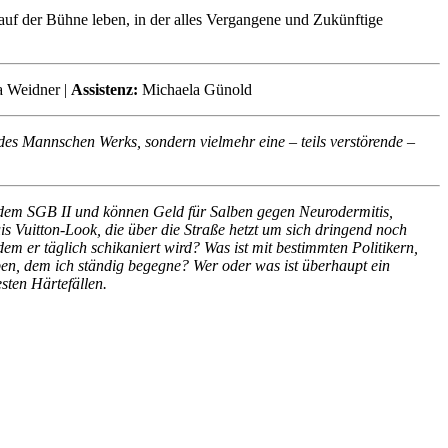
 auf der Bühne leben, in der alles Vergangene und Zukünftige
a Weidner |
Assistenz:
Michaela Günold
des Mannschen Werks, sondern vielmehr eine – teils verstörende –
ch dem SGB II und können Geld für Salben gegen Neurodermitis,
 Vuitton-Look, die über die Straße hetzt um sich dringend noch
dem er täglich schikaniert wird? Was ist mit bestimmten Politikern,
pen, dem ich ständig begegne? Wer oder was ist überhaupt ein
sten Härtefällen.