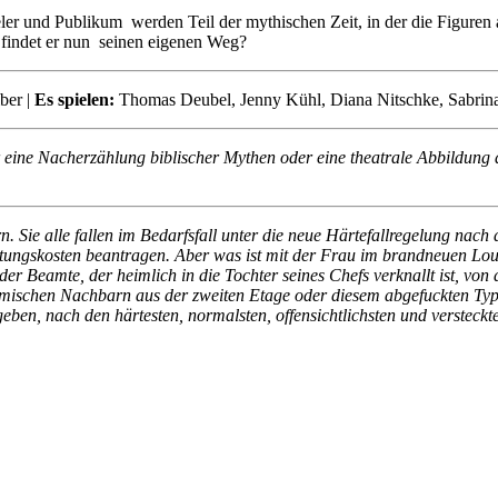
eler und Publikum werden Teil der mythischen Zeit, in der die Figuren
 findet er nun seinen eigenen Weg?
ber |
Es spielen:
Thomas Deubel, Jenny Kühl, Diana Nitschke, Sabrin
r eine Nacherzählung biblischer Mythen oder eine theatrale Abbildung 
. Sie alle fallen im Bedarfsfall unter die neue Härtefallregelung na
tungskosten beantragen. Aber was ist mit der Frau im brandneuen Louis
er Beamte, der heimlich in die Tochter seines Chefs verknallt ist, von 
 komischen Nachbarn aus der zweiten Etage oder diesem abgefuckten Ty
geben, nach den härtesten, normalsten, offensichtlichsten und versteckte