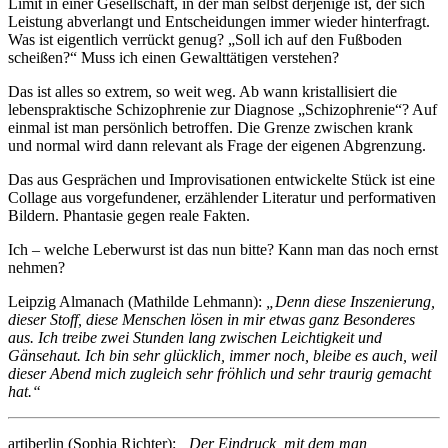
Limit in einer Gesellschaft, in der man selbst derjenige ist, der sich
Leistung abverlangt und Entscheidungen immer wieder hinterfragt.
Was ist eigentlich verrückt genug? „Soll ich auf den Fußboden
scheißen?“ Muss ich einen Gewalttätigen verstehen?
Das ist alles so extrem, so weit weg. Ab wann kristallisiert die
lebenspraktische Schizophrenie zur Diagnose „Schizophrenie“? Auf
einmal ist man persönlich betroffen. Die Grenze zwischen krank
und normal wird dann relevant als Frage der eigenen Abgrenzung.
Das aus Gesprächen und Improvisationen entwickelte Stück ist eine
Collage aus vorgefundener, erzählender Literatur und performativen
Bildern. Phantasie gegen reale Fakten.
Ich – welche Leberwurst ist das nun bitte? Kann man das noch ernst
nehmen?
Leipzig Almanach (Mathilde Lehmann):
„Denn diese Inszenierung,
dieser Stoff, diese Menschen lösen in mir etwas ganz Besonderes
aus. Ich treibe zwei Stunden lang zwischen Leichtigkeit und
Gänsehaut. Ich bin sehr glücklich, immer noch, bleibe es auch, weil
dieser Abend mich zugleich sehr fröhlich und sehr traurig gemacht
hat.“
artiberlin (Sophia Richter):
„Der Eindruck, mit dem man