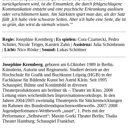
zurückgelassen wird, ist die Einsamkeit, die durch fehlgeschlagene
Kommunikation entsteht und eine psychische Erkrankung auslösen
oder verschlimmern kann. Am Stärksten spürt man das, als der Satz
fällt ‚Ich habe viele schwarze Seiten. Aber ich habe eine Seite, die ist
so grün, das wirst du niemals wissen.'“
Regie:
Josephine Kremberg |
Es spielen:
Cora Czarnecki, Pedro
Schüler, Nicole Tröger, Karsten Zahn |
Assistenz:
Julia Schönbrunn
|
Licht:
Nico Röske |
Sound:
Lukas Schöttner
Josephine Kremberg
, geboren am 6.Oktober 1989 in Berlin.
Künstlerin, Autorin und Regisseurin. Studiert derzeit an der
Hochschule für Grafik und Buchkunst Leipzig (HGB) in der
Fachklasse für Bildende Kunst bei Astrid Klein. Seit 1995
Schauspiel, Bühne und Kostümbild in diversen
Theaterproduktionen am berliner tik – Theater im Kino. 2008
Leitung eines wöchentlichen Improvisationsworkshops. In den
Jahren 2004/2005 zweimalig Theaterpreis für Stückentwicklungen
im Rahmen des Bundesfremdsprachenwettbewerbs. 2007/ 2008
Jugendperformance-Wettbewerb „unart“, 1. Preis mit der
Performance „Selbstwert“; Maxim Gorki Theater Berlin; Thalia
Theater Hamburg; Schauspiel Frankfurt.