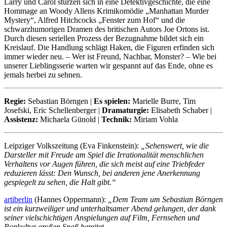
Larry und Carol stürzen sich in eine Detektivgeschichte, die eine
Hommage an Woody Allens Krimikomödie „Manhattan Murder
Mystery“, Alfred Hitchcocks „Fenster zum Hof“ und die
schwarzhumorigen Dramen des britischen Autors Joe Ortons ist.
Durch diesen seriellen Prozess der Bezugnahme bildet sich ein
Kreislauf. Die Handlung schlägt Haken, die Figuren erfinden sich
immer wieder neu. – Wer ist Freund, Nachbar, Monster? – Wie bei
unserer Lieblingsserie warten wir gespannt auf das Ende, ohne es
jemals herbei zu sehnen.
Regie:
Sebastian Börngen |
Es spielen:
Marielle Burre, Tim
Josefski, Eric Schellenberger |
Dramaturgie:
Elisabeth Schaber |
Assistenz:
Michaela Günold |
Technik:
Miriam Vohla
Leipziger Volkszeitung (Eva Finkenstein):
„Sehenswert, wie die
Darsteller mit Freude am Spiel die Irrationalität menschlichen
Verhaltens vor Augen führen, die sich meist auf eine Triebfeder
reduzieren lässt: Den Wunsch, bei anderen jene Anerkennung
gespiegelt zu sehen, die Halt gibt.“
artiberlin
(Hannes Oppermann):
„Dem Team um Sebastian Börngen
ist ein kurzweiliger und unterhaltsamer Abend gelungen, der dank
seiner vielschichtigen Anspielungen auf Film, Fernsehen und
Popkultur großen Spaß bereitet.