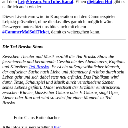
auf dem
LeipStream-YouTube-Kanal
. Einen
digitalen Hut
gibt es
natürlich auch wieder.
Dieser Livestream wird in Kooperation mit den Cammerspielen
Leipzig präsentiert, ohne die das alles gar nicht möglich wäre.
Deswegen unterstützt uns bitte auch mit einem
#CammerMalSoliTicket
, damit es weitergehen kann.
Die Ted Brasko Show
Zwischen Theater und Musik erzählt die Ted Brasko Show die
faszinierende und berührende Geschichte des Abenteurers, Kapitäns
und Künstlers
Ted Brasko
. Er ist ein außergewöhnlicher Mensch,
der auf seiner Suche nach Liebe und Abenteuer furchtlos durch sein
Leben geht und sich dabei stets neu erfindet. Das Publikum wird
durch Texte, Schauspiel und Musik durch verschiedene Szenen
seines Lebens geführt. Dabei wechselt der Erzähler eindrucksvoll
zwischen Klavier, klassischer Gitarre oder E-Gitarre, singt Oper,
Lieder oder Rap und wird so selbst für einen Moment zu Ted
Brasko.
Foto: Claus Rottenbacher
Alle Infos zur Veranstaltung
hier
.