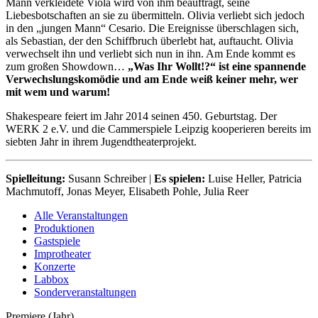
Mann verkleidete Viola wird von ihm beauftragt, seine
Liebesbotschaften an sie zu übermitteln. Olivia verliebt sich jedoch
in den „jungen Mann“ Cesario. Die Ereignisse überschlagen sich,
als Sebastian, der den Schiffbruch überlebt hat, auftaucht. Olivia
verwechselt ihn und verliebt sich nun in ihn. Am Ende kommt es
zum großen Showdown…
„Was Ihr Wollt!?“ ist eine spannende
Verwechslungskomödie und am Ende weiß keiner mehr, wer
mit wem und warum!
Shakespeare feiert im Jahr 2014 seinen 450. Geburtstag. Der
WERK 2 e.V. und die Cammerspiele Leipzig kooperieren bereits im
siebten Jahr in ihrem Jugendtheaterprojekt.
Spielleitung:
Susann Schreiber |
Es spielen:
Luise Heller, Patricia
Machmutoff, Jonas Meyer, Elisabeth Pohle, Julia Reer
Alle Veranstaltungen
Produktionen
Gastspiele
Improtheater
Konzerte
Labbox
Sonderveranstaltungen
Premiere (Jahr)